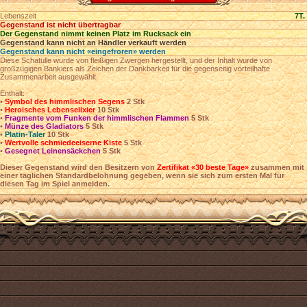
Lebenszeit
7T.
Gegenstand ist nicht übertragbar
Der Gegenstand nimmt keinen Platz im Rucksack ein
Gegenstand kann nicht an Händler verkauft werden
Gegenstand kann nicht «eingefroren» werden
Diese Schatulle wurde von fleißigen Zwergen hergestellt, und der Inhalt wurde von
großzügigen Bankiers als Zeichen der Dankbarkeit für die gegenseitig vorteilhafte
Zusammenarbeit ausgewählt.
Enthält:
•
Symbol des himmlischen Segens
2 Stk
•
Heroisches Lebenselixier
10 Stk
•
Fragmente vom Funken der himmlischen Flammen
5 Stk
•
Münze des Gladiators
5 Stk
•
Platin-Taler
10 Stk
•
Wertvolle schmiedeeiserne Kiste
5 Stk
•
Gesegnet Leinensäckchen
5 Stk
Dieser Gegenstand wird den Besitzern von
Zertifikat «30 beste Tage»
zusammen mit
einer täglichen Standardbelohnung gegeben, wenn sie sich zum ersten Mal für
diesen Tag im Spiel anmelden.