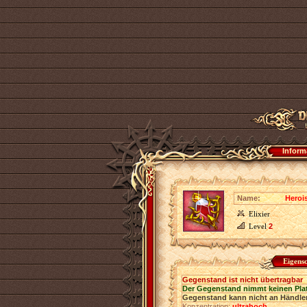
Inform
Name:
Heroi
Elixier
Level
2
Eigens
Gegenstand ist nicht übertragbar
Der Gegenstand nimmt keinen Pla
Gegenstand kann nicht an Händler
Konzentration:
ultrahoch