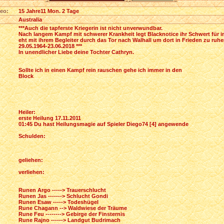
eo:
15 Jahre11 Mon. 2 Tage
Australia
***Auch die tapferste Kriegerin ist nicht unverwundbar.
Nach langem Kampf mit schwerer Krankheit legt Blacknotice ihr Schwert für i
eht mit ihrem Begleiter durch das Tor nach Walhall um dort in Frieden zu ruh
29.05.1964-23.06.2018 ***
In unendlicher Liebe deine Tochter Cathryn.
Sollte ich in einen Kampf rein rauschen gehe ich immer in den
Block
Heiler:
erste Heilung 17.11.2011
01:45 Du hast Heilungsmagie auf Spieler Diego74 [4] angewende
Schulden:
geliehen:
verliehen:
Runen Argo -----> Trauerschlucht
Runen Jas -------> Schlucht Gondi
Runen Esaw -----> Todeshügel
Rune Chagann --> Waldwiese der Träume
Rune Feu --------> Gebirge der Finsternis
Rune Rajno ------> Landgut Budrimach