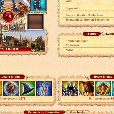
Wille
Popularität
Siege in Großen Schlachten
Teilnahme an großen Schlachten
Berufe
Land
Kräuterkundiger
Alchemist
Heiler
Letzte Erfolge
Beste Erfolge
folge gesamt:
1572
Punkte gesamt:
98
Persönliche Information
Geschenke