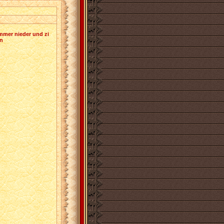
mmer nieder und zi
en