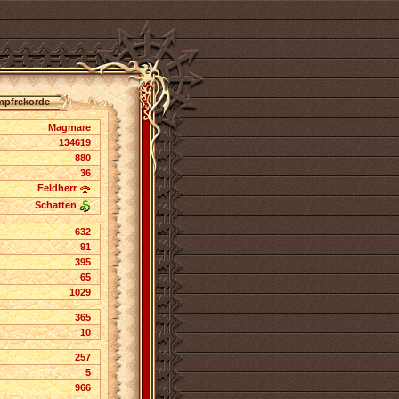
pfrekorde
Magmare
134619
880
36
Feldherr
Schatten
632
91
395
65
1029
365
10
257
5
966