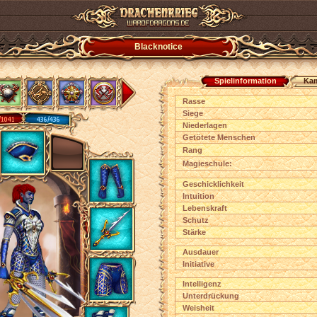
Blacknotice
Spielinformation
Kam
Rasse
Siege
Niederlagen
Getötete Menschen
Rang
Magieschule:
Geschicklichkeit
Intuition
Lebenskraft
Schutz
Stärke
Ausdauer
Initiative
Intelligenz
Unterdrückung
Weisheit