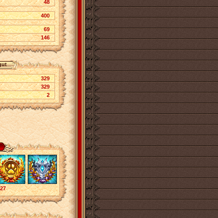
48
400
69
146
gut
329
329
2
27