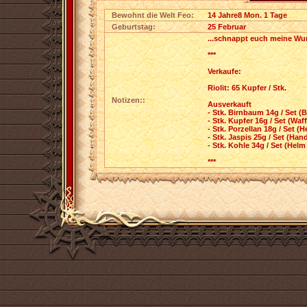
Bewohnt die Welt Feo:
14 Jahre8 Mon. 1 Tage
Geburtstag:
25 Februar
...schnappt euch meine Wu
***
Verkaufe:
Riolit: 65 Kupfer / Stk.
Notizen::
Ausverkauft
- Stk. Birnbaum 14g / Set (B
- Stk. Kupfer 16g / Set (Waff
- Stk. Porzellan 18g / Set (H
- Stk. Jaspis 25g / Set (Han
- Stk. Kohle 34g / Set (Helm 
***