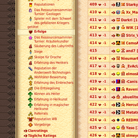
409
-1
Starky
Reputationen
Das Ressourcensammler-
410
-1
Xx_Ma
Turnier: Geologen
Spieler mit dem Schwert
411
-1
Darkri [1
des gefallenen Kriegers
getötet
412
-1
WIK [
Erfolge
413
-1
Strix_
Das Ressourcensammler-
Turnier: Kräuterkundler
414
-1
CemoA
Säuberung des Labyrinths
415
and7 
Siege
Skalpe für Drache
416
-2
Nieumarł
Erfahrung des Henkers
417
-1
_EvAcU
Reputation der
Anderswelt-Technologen
418
-1
elmosk
Wohltäter-Bewertung
419
-1
-Canis
Erfahrung des Einbrechers
Die Entsiegelung
420
-1
Ravenl
Können als Heiler
421
-1
_abuelit
Erfahrung in Heilkunst
422
-1
Hercul
Erfahrung in magischer
Heilkunst
423
-1
Metat
Referrals
Reputation WB
424
-1
REDMO
Vorgebirge
425
-1
Yaso [
Clanratings
426
-1
olmey
Tägliche Ratings