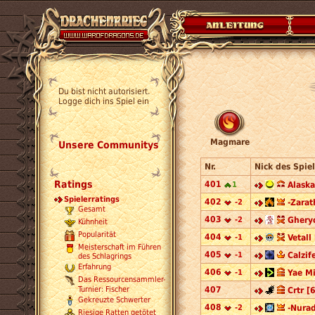
Du bist nicht autorisiert.
Logge dich ins Spiel ein
Magmare
Unsere Communitys
Nr.
Nick des Spiel
Ratings
401
1
Alaska
Spielerratings
402
-2
-Zarat
Gesamt
403
-2
Ghery
Kühnheit
Popularität
404
-1
Vetall
Meisterschaft im Führen
405
-1
Calzif
des Schlagrings
Erfahrung
406
-1
Yae Mi
Das Ressourcensammler-
Turnier: Fischer
407
Crtr [6
Gekreuzte Schwerter
408
-2
-Nurad
Riesige Ratten getötet