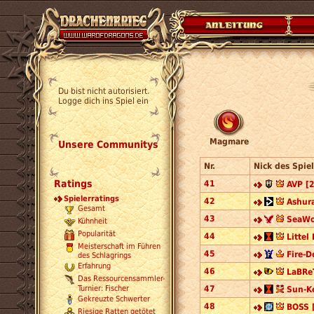
Du bist nicht autorisiert.
Logge dich ins Spiel ein
Magmare
Unsere Communitys
Nr.
Nick des Spiel
Ratings
41
AVP [
Spielerratings
42
Ashur
Gesamt
43
SeaWo
Kühnheit
Popularität
44
Littel
Meisterschaft im Führen
45
Fire-D
des Schlagrings
Erfahrung
46
LaBReT
Das Ressourcensammler-
Turnier: Fischer
47
Sun-K
Gekreuzte Schwerter
48
BOSS 
Riesige Ratten getötet