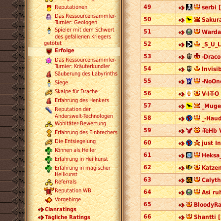
49
serbi 
Reputationen
Das Ressourcensammler-
50
Sakur
Turnier: Geologen
Spieler mit dem Schwert
51
Warda
des gefallenen Kriegers
getötet
52
_S_U_L
Erfolge
53
-Draco
Das Ressourcensammler-
Turnier: Kräuterkundler
54
lnvisi
Säuberung des Labyrinths
55
-NoOne
Siege
Skalpe für Drache
56
V-I-T-O
Erfahrung des Henkers
57
_Muge
Reputation der
Anderswelt-Technologen
58
_-Haud
Wohltäter-Bewertung
59
-TeHb 
Erfahrung des Einbrechers
Die Entsiegelung
60
just In
Können als Heiler
61
Heksa_
Erfahrung in Heilkunst
62
Katze
Erfahrung in magischer
Heilkunst
63
Calyth
Referrals
Reputation WB
64
Asi ru
Vorgebirge
65
BloodyRa
Clanratings
66
Shantti 
Tägliche Ratings