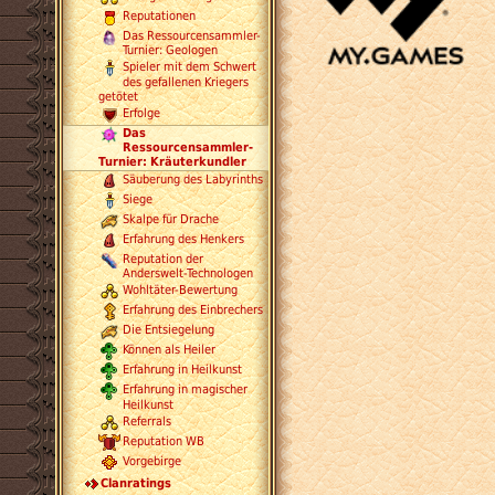
Reputationen
Das Ressourcensammler-
Turnier: Geologen
Spieler mit dem Schwert
des gefallenen Kriegers
getötet
Erfolge
Das
Ressourcensammler-
Turnier: Kräuterkundler
Säuberung des Labyrinths
Siege
Skalpe für Drache
Erfahrung des Henkers
Reputation der
Anderswelt-Technologen
Wohltäter-Bewertung
Erfahrung des Einbrechers
Die Entsiegelung
Können als Heiler
Erfahrung in Heilkunst
Erfahrung in magischer
Heilkunst
Referrals
Reputation WB
Vorgebirge
Clanratings