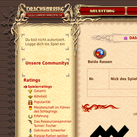
DAS
Du bist nicht autorisiert.
Logge dich ins Spiel ein
Beide Rassen
Unsere Communitys
Nr.
Nick des Spiel
Ratings
Spielerratings
Gesamt
Kühnheit
Popularität
Meisterschaft im Führen
des Schlagrings
Of
Erfahrung
Das Ressourcensammler-
Turnier: Fischer
Gekreuzte Schwerter
Riesige Ratten getötet