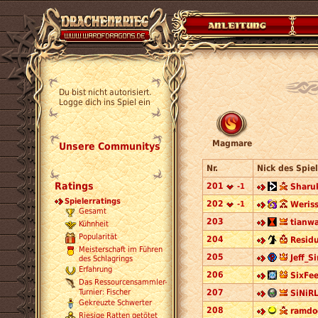
Du bist nicht autorisiert.
Logge dich ins Spiel ein
Magmare
Unsere Communitys
Nr.
Nick des Spiel
Ratings
201
-1
Sharu
Spielerratings
202
-1
Weriss
Gesamt
203
tianwa
Kühnheit
Popularität
204
Residu
Meisterschaft im Führen
205
Jeff_S
des Schlagrings
Erfahrung
206
SixFe
Das Ressourcensammler-
Turnier: Fischer
207
SiNiRL
Gekreuzte Schwerter
208
ramdo
Riesige Ratten getötet