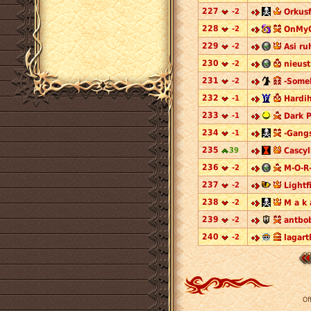
227
-2
Orkusf
228
-2
OnMyO
229
-2
Asi ru
230
-2
nieust
231
-2
-Some
232
-1
Hardi
233
-1
Dark P
234
-1
-Gangs
235
39
Cascyl
236
-2
M-O-R-
237
-2
Lightf
238
-2
M a k a
239
-2
antbo
240
-2
lagart
Of