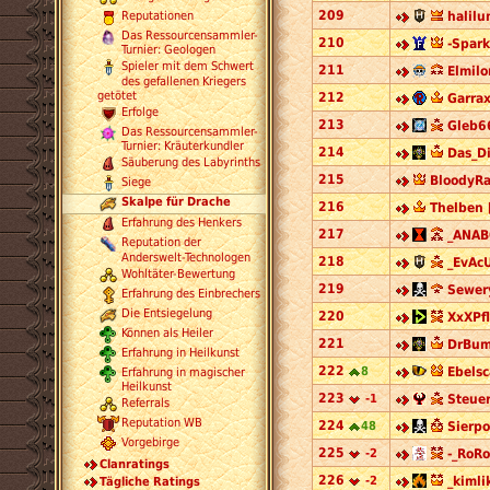
209
halilu
Reputationen
Das Ressourcensammler-
210
-Spar
Turnier: Geologen
Spieler mit dem Schwert
211
Elmilo
des gefallenen Kriegers
getötet
212
Garrax
Erfolge
213
Gleb6
Das Ressourcensammler-
Turnier: Kräuterkundler
214
Das_D
Säuberung des Labyrinths
215
BloodyRa
Siege
Skalpe für Drache
216
Thelben 
Erfahrung des Henkers
217
_ANAB
Reputation der
Anderswelt-Technologen
218
_EvAcU
Wohltäter-Bewertung
219
Sewer
Erfahrung des Einbrechers
Die Entsiegelung
220
XxXPfl
Können als Heiler
221
DrBum
Erfahrung in Heilkunst
222
8
Ebelsc
Erfahrung in magischer
Heilkunst
223
-1
Steue
Referrals
Reputation WB
224
48
Sierpo
Vorgebirge
225
-2
-_RoRo
Clanratings
226
-2
_kimli
Tägliche Ratings