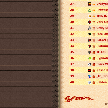
27
Drużyna
28
Prowess
29
THIS IS
30
Dark Gh
31
Crazy S
32
Face Off
33
RaCoN [
34
Platinu
35
TITANS 
36
Hypnoti
37
Black W
38
Nasha R
39
_TC_ SO
40
Helden 
Of