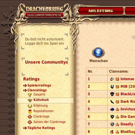
Du bist nicht autorisiert.
Logge dich ins Spiel ein
Menschen
Unsere Communitys
Nr.
Clanname:
Ratings
1
Intense
Spielerratings
2
MIB [20
Clanratings
3
BlackLi
Gesamt
Kühnheit
4
Dark Ri
Erfahrung
5
Invictu
Reputationen
6
Die Gar
Clankriege
Saison der Clankriege
7
Deadly 
Tägliche Ratings
8
BlodSug