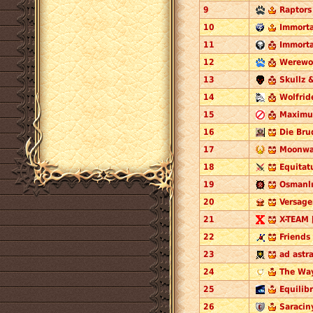
9
Raptors
10
Immorta
11
Immorta
12
Werewol
13
Skullz 
14
Wolfrid
15
Maximum
16
Die Bru
17
Moonwal
18
Equitat
19
Osmanlı
20
Versage
21
X-TEAM 
22
Friends 
23
ad astr
24
The Way
25
Equilibr
26
Saracin