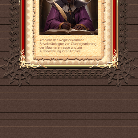
Archivar der Registerkammer,
Bevollmächtigter zur Clanregistrierung
der Magmarenrasse und zur
Aufbewahrung ihrer Archive.