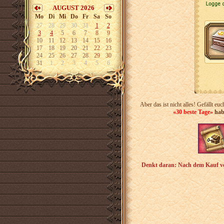
AUGUST 2026
Mo
Di
Mi
Do
Fr
Sa
So
27
28
29
30
31
1
2
3
4
5
6
7
8
9
10
11
12
13
14
15
16
17
18
19
20
21
22
23
24
25
26
27
28
29
30
31
1
2
3
4
5
6
Aber das ist nicht alles! Gefällt eu
«30 beste Tage»
hab
Denkt daran: Nach dem Kauf 