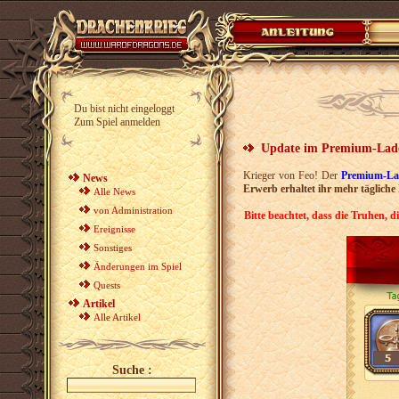
Du bist nicht eingeloggt
Zum Spiel anmelden
Update im Premium-Lad
Krieger von Feo! Der
Premium-La
News
Erwerb erhaltet ihr mehr tägliche
Alle News
von Administration
Bitte beachtet, dass die Truhen, d
Ereignisse
Sonstiges
Änderungen im Spiel
Quests
Artikel
Alle Artikel
Suche :