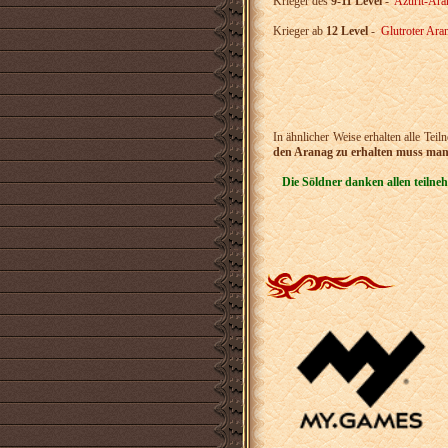
Krieger des
9-11 Level
-
Azurit-Ara
Krieger ab
12 Level
-
Glutroter Ara
In ähnlicher Weise erhalten alle Te
den Aranag zu erhalten muss man
Die Söldner danken allen teilne