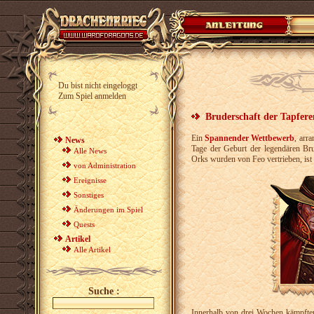
Du bist nicht eingeloggt
Zum Spiel anmelden
Bruderschaft der Tapfere
Ein
Spannender Wettbewerb
, arr
News
Tage der Geburt der legendären Br
Alle News
Orks wurden von Feo vertrieben, ist 
von Administration
Ereignisse
Sonstiges
Änderungen im Spiel
Quests
Artikel
Alle Artikel
Suche :
Innerhalb von drei Wochen kämpften