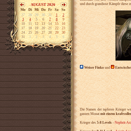
und durch grandiose Kämpfe diese z
AUGUST 2026
Mo
Di
Mi
Do
Fr
Sa
So
27
28
29
30
31
1
2
3
4
5
6
7
8
9
10
11
12
13
14
15
16
17
18
19
20
21
22
23
24
25
26
27
28
29
30
31
1
2
3
4
5
6
Weiser Finko
und
Entwisch
Die Namen der tapferen Krieger wer
ganzen Monat
mit einem kraftvolle
Krieger des
5-8 Levels
-
Nephrit-Ar