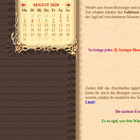
AUGUST 2026
Werdet zum Sturm-Bezwinger und mac
Mo
Di
Mi
Do
Fr
Sa
So
Zeit erhalten Inhaber des
Goldenen
27
28
29
30
31
1
2
der Jagd auf verschiedenste Monster
3
4
5
6
7
8
9
10
11
12
13
14
15
16
17
18
19
20
21
22
23
24
25
26
27
28
29
30
31
1
2
3
4
5
6
So bringt jedes
20. besiegte Mon
Zudem füllt das Abschließen täglic
könnt ihr durch das Besiegen sow
erreicht, erhaltet ihr zusätzlich den 
Limit!
Die nächste Er
Es ist egal, wer den Win