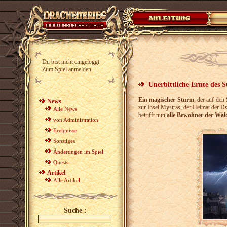
Du bist nicht eingeloggt
Zum Spiel anmelden
Unerbittliche Ernte des 
Ein magischer Sturm
, der auf den
News
zur Insel Mystras, der Heimat der D
Alle News
betrifft nun
alle Bewohner der Wäld
von Administration
Ereignisse
Sonstiges
Änderungen im Spiel
Quests
Artikel
Alle Artikel
Suche :