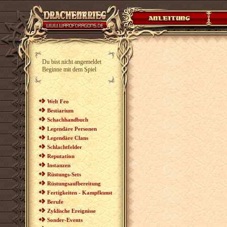
Du bist nicht angemeldet
Beginne mit dem Spiel
Welt Feo
Bestiarium
Schachhandbuch
Legendäre Personen
Legendäre Clans
Schlachtfelder
Reputation
Instanzen
Rüstungs-Sets
Rüstungsaufbereitung
Fertigkeiten - Kampfkunst
Berufe
Zyklische Ereignisse
Sonder-Events