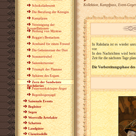
Kollektion, Kampfpass, Event-Gegen
Schokoladenzeit
Die Berufung der Königin
Kampfpass
Vereinigung der
Konstellationen
Heilung von Mystras
Roggie's Bestiarium
Armband für einen Freund
In Rahdaria ist es wieder unr
vor.
Die Geheimnisse der Drei
In den Nachrichten wird beric
Sommertrubel
Zeit für die nächsten Tage pla
Sammlerturnier
Die Vorbereitungsphase des 
Triumph der Flamme
Sphären des Ergam
Zorn der Sandwüste
Rachdarias
Feuerwerkskörper-Ärger
Regenbogenjagd
Saisonale Events
Begleiter
Segen
Wertvolle Artefakte
Schatten
Landgüter
Clanzitadelle