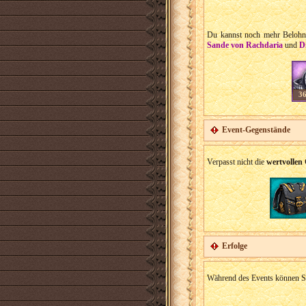
Du kannst noch mehr Belohn
Sande von Rachdaria
und
D
3
Event-Gegenstände
Verpasst nicht die
wertvollen
Erfolge
Während des Events können Sie