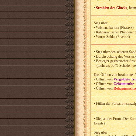
•
Strahlen des Glücks
, bei
Sieg über:
• Wüstenalkanora (Phase 3).
• Rahdarianischer Plünderer 
• Wurm-Soldat (Phase 4).
• Sieg über den seltenen Sand
• Durchsuchung des Versteck
• Besiegter gegnerischer Spie
(mehr als 50 % Schaden ver
Das Öffnen von bestimmten 
• Öffnen von
Vergoldete Tr
• Öffnen von
Geheimtruhe
.
• Öffnen von
Reliquienschre
• Füllen der Fortschrittsanz
• Sieg an der Front „Der Zo
Events).
Sieg über: