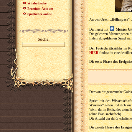
Witzboldecke
Premium-Account
Spielhelfer online
An den Orten „
Höllenpass
“ 
Du musst mit
Meister Gl
Die gelehrten Männer geben di
Indem du
goldenen Sand
samm
Suche:
Der Fortschrittszähler
im Ko
HIER
findest du eine detaillie
Die erste Phase des Ereignis
Der von dir gesammelte Golds
Sprich mit den
Wissenschaft
Würmer
“ geben und dich zur
Wenn du im Besitz des aktuel
(ohne Pass
sechsfach
).
Die Anzahl der dafür erhalte
Die zweite Phase des Ereigni