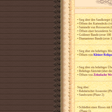
• Sieg über den Sandkrieger 
• Öffnen des Kartendecks (vi
• Sammeln von Ressourcen (
• Öffnen einer besonderen Sc
• Goldener Bandit (erste 10
• Diamantener Bandit (erste
• Sieg über ein beliebiges Mo
• Öffnen von
Kleiner Reliqu
• Sieg über ein beliebiges Ü
• Beliebige Aktivität (über d
• Öffnen von
Zehnfache Wer
Sieg über:
• Rahdarischer Assassine (Ph
• Sandwurm (Phase 2).
• Schließen eines Risses mit 
(Phase 1).