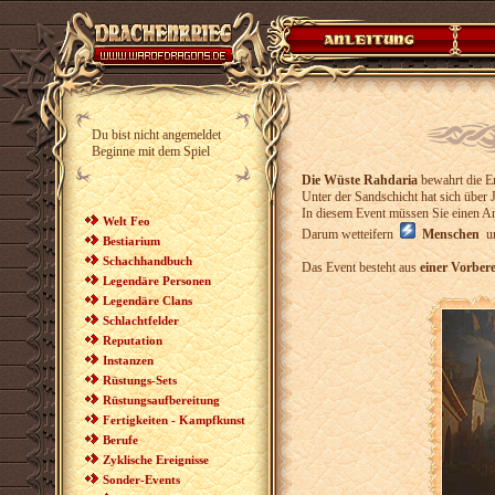
Du bist nicht angemeldet
Beginne mit dem Spiel
Die Wüste Rahdaria
bewahrt die E
Unter der Sandschicht hat sich über
In diesem Event müssen Sie einen A
Welt Feo
Darum wetteifern
Menschen
u
Bestiarium
Schachhandbuch
Das Event besteht aus
einer Vorber
Legendäre Personen
Legendäre Clans
Schlachtfelder
Reputation
Instanzen
Rüstungs-Sets
Rüstungsaufbereitung
Fertigkeiten - Kampfkunst
Berufe
Zyklische Ereignisse
Sonder-Events