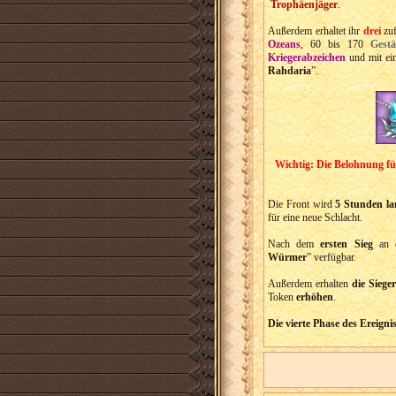
Trophäenjäger
.
Außerdem erhaltet ihr
drei
zuf
Ozeans
, 60 bis 170
Gest
Kriegerabzeichen
und mit ei
Rahdaria
”.
Wichtig: Die Belohnung fü
Die Front wird
5 Stunden la
für eine neue Schlacht.
Nach dem
ersten Sieg
an d
Würmer
” verfügbar.
Außerdem erhalten
die Sieger
Token
erhöhen
.
Die vierte Phase des Ereigni