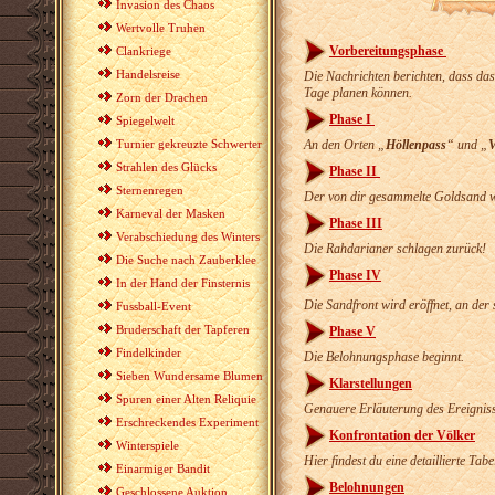
Invasion des Chaos
Wertvolle Truhen
Vorbereitungsphase
Clankriege
Handelsreise
Die Nachrichten berichten, dass das
Tage planen können.
Zorn der Drachen
Phase I
Spiegelwelt
Turnier gekreuzte Schwerter
An den Orten „
Höllenpass
“ und „
V
Strahlen des Glücks
Phase II
Sternenregen
Der von dir gesammelte Goldsand wi
Karneval der Masken
Phase III
Verabschiedung des Winters
Die Rahdarianer schlagen zurück!
Die Suche nach Zauberklee
Phase IV
In der Hand der Finsternis
Die Sandfront wird eröffnet, an der
Fussball-Event
Bruderschaft der Tapferen
Phase V
Findelkinder
Die Belohnungsphase beginnt.
Sieben Wundersame Blumen
Klarstellungen
Spuren einer Alten Reliquie
Genauere Erläuterung des Ereignis
Erschreckendes Experiment
Konfrontation der Völker
Winterspiele
Hier findest du eine detaillierte Tab
Einarmiger Bandit
Belohnungen
Geschlossene Auktion