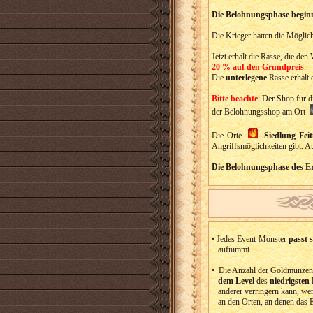
Die Belohnungsphase beginn
Die Krieger hatten die Möglic
Jetzt erhält die Rasse, die den 
20 % auf den Grundpreis
.
Die
unterlegene
Rasse erhält 
Bitte beachte
: Der Shop für 
der Belohnungsshop am Ort
Die Orte
Siedlung Feit
Angriffsmöglichkeiten gibt. A
Die Belohnungsphase des Ere
• Jedes Event-Monster
passt 
aufnimmt.
• Die Anzahl der Goldmünzen, 
dem Level
des
niedrigsten 
anderer verringern kann, we
an den Orten, an denen das Ev