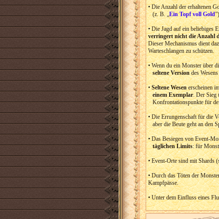
• Die Anzahl der erhaltenen 
(z. B. „
Ein Topf voll Gold
”
• Die Jagd auf ein beliebiges 
verringert nicht die Anzahl
Dieser Mechanismus dient dazu
Warteschlangen zu schützen.
• Wenn du ein Monster über die
seltene Version
des Wesens 
•
Seltene Wesen
erscheinen i
einem Exemplar
. Der Sieg 
Konfrontationspunkte für de
• Die Errungenschaft für die 
aber die Beute geht an den S
• Das Besiegen von Event-Mon
täglichen Limits
: für Monst
• Event-Orte sind mit Shards (
• Durch das Töten der Monster 
Kampfpässe.
• Unter dem Einfluss eines Flu