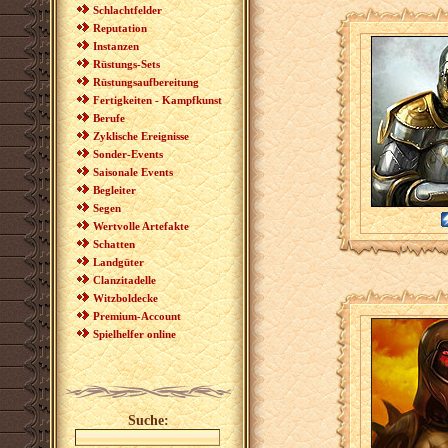
Schlachtfelder
Reputation
Instanzen
Rüstungs-Sets
Rüstungsaufbereitung
Fertigkeiten - Kampfkunst
Berufe
Zyklische Ereignisse
Sonder-Events
Saisonale Events
Begleiter
Segen
Wertvolle Artefakte
Schatten
Landgüter
Clanzitadelle
Witzboldecke
Premium-Account
Spielhelfer online
Suche: