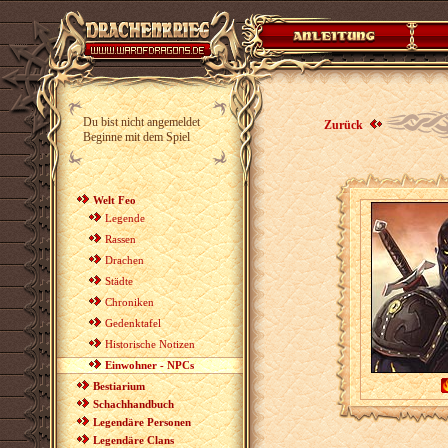
Du bist nicht angemeldet
Zurück
Beginne mit dem Spiel
Welt Feo
Legende
Rassen
Drachen
Städte
Chroniken
Gedenktafel
Historische Notizen
Einwohner - NPCs
Bestiarium
Schachhandbuch
Legendäre Personen
Legendäre Clans