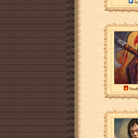
Ja
Nördl