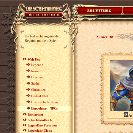
Du bist nicht angemeldet
Zurück
Beginne mit dem Spiel
Welt Feo
Legende
Rassen
Drachen
Städte
Chroniken
Gedenktafel
Historische Notizen
Einwohner - NPCs
Bestiarium
As
Schachhandbuch
Legendäre Personen
Legendäre Clans