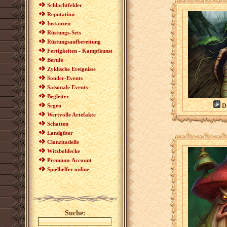
Schlachtfelder
Reputation
Instanzen
Rüstungs-Sets
Rüstungsaufbereitung
Fertigkeiten - Kampfkunst
Berufe
Zyklische Ereignisse
Sonder-Events
Saisonale Events
Begleiter
Segen
Di
Wertvolle Artefakte
Schatten
Landgüter
Clanzitadelle
Witzboldecke
Premium-Account
Spielhelfer online
Suche: