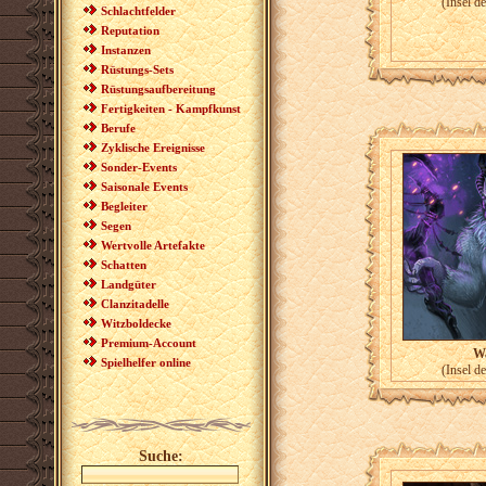
(Insel d
Schlachtfelder
Reputation
Instanzen
Rüstungs-Sets
Rüstungsaufbereitung
Fertigkeiten - Kampfkunst
Berufe
Zyklische Ereignisse
Sonder-Events
Saisonale Events
Begleiter
Segen
Wertvolle Artefakte
Schatten
Landgüter
Clanzitadelle
Witzboldecke
Premium-Account
Wa
Spielhelfer online
(Insel d
Suche: