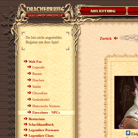
Du bist nicht angemeldet
Zurück
Beginne mit dem Spiel
Welt Feo
Legende
Rassen
Drachen
Städte
Chroniken
Gedenktafel
Historische Notizen
Einwohner - NPCs
Bestiarium
Schachhandbuch
Legendäre Personen
Eisi
Legendäre Clans