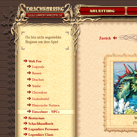
Du bist nicht angemeldet
Zurück
Beginne mit dem Spiel
Welt Feo
Legende
Rassen
Drachen
Städte
Chroniken
Gedenktafel
Historische Notizen
Einwohner - NPCs
We
Bestiarium
(N
Schachhandbuch
Legendäre Personen
Legendäre Clans