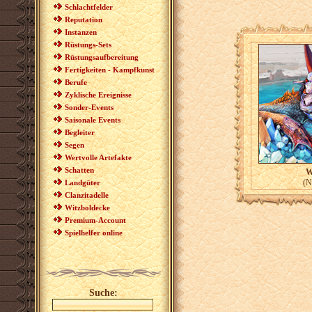
Schlachtfelder
Reputation
Instanzen
Rüstungs-Sets
Rüstungsaufbereitung
Fertigkeiten - Kampfkunst
Berufe
Zyklische Ereignisse
Sonder-Events
Saisonale Events
Begleiter
Segen
Wertvolle Artefakte
Schatten
We
(N
Landgüter
Clanzitadelle
Witzboldecke
Premium-Account
Spielhelfer online
Suche: