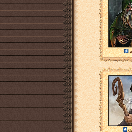
Wo
Ge