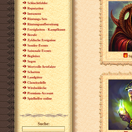
Schlachtfelder
Reputation
Instanzen
Rüstungs-Sets
Rüstungsaufbereitung
Fertigkeiten - Kampfkunst
Berufe
Zyklische Ereignisse
Sonder-Events
Saisonale Events
Begleiter
Si
Segen
Wertvolle Artefakte
Schatten
Landgüter
Clanzitadelle
Witzboldecke
Premium-Account
Spielhelfer online
Suche: