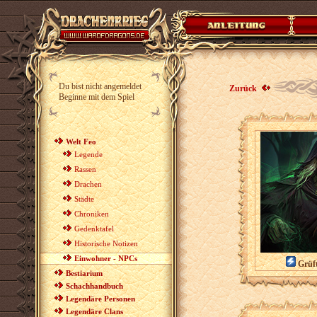
Du bist nicht angemeldet
Zurück
Beginne mit dem Spiel
Welt Feo
Legende
Rassen
Drachen
Städte
Chroniken
Gedenktafel
Historische Notizen
Einwohner - NPCs
Grüft
Bestiarium
Schachhandbuch
Legendäre Personen
Legendäre Clans