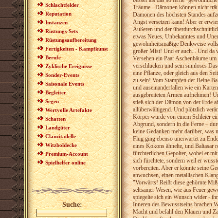
besser als das so ferne "gewöhnliche
Schlachtfelder
Träume - Dämonen können nicht träu
Reputation
Dämonen des höchsten Standes aufzus
Angst versetzen kann! Aber er erwies
Instanzen
Äußeren und der überdurchschnittlic
Rüstungs-Sets
etwas Neues, Unbekanntes und Unerwa
Rüstungsaufbereitung
gewohnheitsmäßige Denkweise vollstä
Fertigkeiten - Kampfkunst
großer Mist! Und er auch... Und da v
Berufe
Versehen ein Paar Aschenbäume um un
verschlucken und sein sinnloses Das
Zyklische Ereignisse
eine Pflanze, oder gleich aus den Se
Sonder-Events
zu sein! Vom Stampfen der Beine Balta
Saisonale Events
und auseinanderfallen wie ein Karte
Begleiter
ausgebreiteten Armen aufnehmen! Und
Segen
stieß sich der Dämon von der Erde ab
allüberwältigend. Und plötzlich verän
Wertvolle Artefakte
Körper wurde von einem Schleier eing
Schatten
Abgrund, sondern in die Ferne – durc
Landgüter
keine Gedanken mehr darüber, was mi
Clanzitadelle
Flug ging ebenso unerwartet zu Ende
Witzboldecke
eines Kokons ähnelte, und Baltasar r
fürchterlichen Gepolter, wobei er mi
Premium-Account
sich fürchtete, sondern weil er wus
Spielhelfer online
vorbereiten. Aber er konnte seine G
anwuchsen, einen metallischen Klang,
"Vorwärts! Reißt diese gehörnte Miß
seltsamer Wesen, wie aus Feuer geweb
spiegelte sich ein Wunsch wider - ih
Suche:
Inneren des Bewusstseins brachen Wu
Macht und befahl den Klauen und Zäh