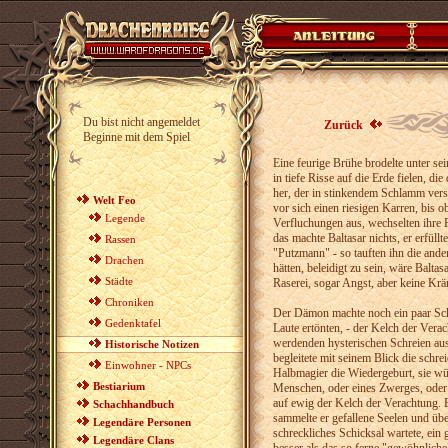
Du bist nicht angemeldet
Zurück
Beginne mit dem Spiel
Eine feurige Brühe brodelte unter se
in tiefe Risse auf die Erde fielen, d
her, der in stinkendem Schlamm versa
Welt Feo
vor sich einen riesigen Karren, bis 
Legende
Verfluchungen aus, wechselten ihre F
das machte Baltasar nichts, er erfüll
Rassen
"Putzmann" - so tauften ihn die and
Drachen
hätten, beleidigt zu sein, wäre Balta
Städte
Raserei, sogar Angst, aber keine Kr
Chroniken
Der Dämon machte noch ein paar Schr
Gedenktafel
Laute ertönten, - der Kelch der Vera
werdenden hysterischen Schreien au
Historische Notizen
begleitete mit seinem Blick die schr
Einwohner - NPCs
Halbmagier die Wiedergeburt, sie wür
Bestiarium
Menschen, oder eines Zwerges, oder 
auf ewig der Kelch der Verachtung. 
Schachhandbuch
sammelte er gefallene Seelen und übe
Legendäre Personen
schreckliches Schicksal wartete, ei
Legendäre Clans