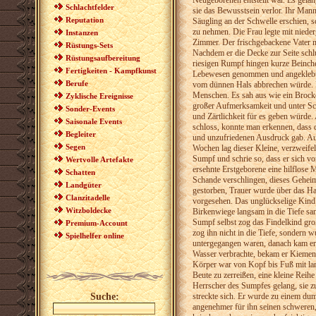
Neugeborenen entstellt war. Es gela
Schlachtfelder
sie das Bewusstsein verlor. Ihr Man
Reputation
Säugling an der Schwelle erschien, s
zu nehmen. Die Frau legte mit niede
Instanzen
Zimmer. Der frischgebackene Vater ma
Rüstungs-Sets
Nachdem er die Decke zur Seite schl
Rüstungsaufbereitung
riesigen Rumpf hingen kurze Beinche
Fertigkeiten - Kampfkunst
Lebewesen genommen und angeklebt w
Berufe
vom dünnen Hals abbrechen würde. Da
Menschen. Es sah aus wie ein Brock
Zyklische Ereignisse
großer Aufmerksamkeit und unter Sch
Sonder-Events
und Zärtlichkeit für es geben würde
Saisonale Events
schloss, konnte man erkennen, dass d
Begleiter
und unzufriedenen Ausdruck gab. Au
Segen
Wochen lag dieser Kleine, verzweife
Sumpf und schrie so, dass er sich vor
Wertvolle Artefakte
ersehnte Erstgeborene eine hilflose
Schatten
Schande verschlingen, dieses Gehei
Landgüter
gestorben, Trauer wurde über das Hau
Clanzitadelle
vorgesehen. Das unglückselige Kind 
Witzboldecke
Birkenwiege langsam in die Tiefe sa
Sumpf selbst zog das Findelkind gro
Premium-Account
zog ihn nicht in die Tiefe, sondern 
Spielhelfer online
untergegangen waren, danach kam er a
Wasser verbrachte, bekam er Kiemen 
Körper war von Kopf bis Fuß mit lan
Beute zu zerreißen, eine kleine Reih
Herrscher des Sumpfes gelang, sie z
Suche:
streckte sich. Er wurde zu einem dum
angenehmer für ihn seinen schweren