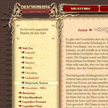
Du bist nicht angemeldet
Zurück
Beginne mit dem Spiel
Es gibt viele Geschichten über das S
Wahrheit und welche Erfindung ist. M
Moor verschleppt, von wo sie nie me
Welt Feo
kommen, an und zerreißt sie in Stück
Legende
schreckliche Geschichte, dass sich da
waren. Die Treppen waren von Blut 
Rassen
Moorschlamm beschmiert. Die Leute 
Drachen
selten sieht man ihn, aber wer ihn sa
Städte
erzählen, dass das Sumpfmonster ein
Chroniken
Durchdringendes Kindergeschrei erf
Gedenktafel
verloren hatte und erschöpft von de
Kopf vom Kissen, um zum unaufhörlic
Historische Notizen
neun Monate trug sie dieses Kind unt
Einwohner - NPCs
gesungen hatte und streichelte ihren
Bestiarium
Alten versicherten ihr, dass sie ein
der Hafer fiel vor der Hirse in den T
Schachhandbuch
atmend die Arme nach dem schreiend
Legendäre Personen
Tuch gewickelt. Mit Tränen in den Au
Legendäre Clans