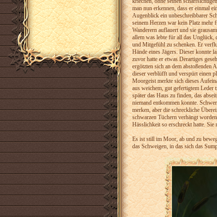
kriechen, ohne seinen scharfsichtig
man nun erkennen, dass er einmal e
Augenblick ein unbeschreibbarer Sch
seinem Herzen war kein Platz mehr fü
Wanderern auflauert und sie grausam
allem was lebte für all das Unglück
und Mitgefühl zu schenken. Er verfluch
Hände eines Jägers. Dieser konnte la
zuvor hatte er etwas Derartiges ges
ergötzten sich an dem abstoßenden Au
dieser verblüfft und verspürt einen
Moorgeist merkte sich dieses Aufein
aus weichem, gut gefertigtem Leder t
später das Haus zu finden, das abseit
niemand entkommen konnte. Schwerli
merken, aber die schreckliche Übere
schwarzen Tüchern verhängt worden –
Hässlichkeit so erschreckt hatte. Si
Es ist still im Moor, ab und zu beweg
das Schweigen, in das sich das Sumpf