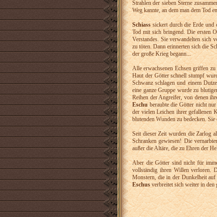
Strahlen der sieben Sterne zusamme
Weg kannte, an dem man dem Tod ent
Schiass
sickert durch die Erde und d
Tod mit sich bringend. Die ersten 
Verstandes. Sie verwandelten sich
zu töten. Dann erinnerten sich die 
der große Krieg begann...
Alle erwachsenen Echsen griffen zu 
Haut der Götter schnell stumpf wur
Schwanz schlagen und einem Dutze
eine ganze Gruppe wurde zu blutige
Reihen der Angreifer, von denen ih
Eschu
beraubte die Götter nicht nur
der vielen Leichen ihrer gefallenen
blutenden Wunden zu bedecken. Sie e
Seit dieser Zeit wurden die Zarlog a
Schranken gewiesen! Die vernarbten
außer die Altäre, die zu Ehren der He
Aber die Götter sind nicht für imme
vollständig ihren Willen verloren.
Monstern, die in der Dunkelheit auf 
Eschus
verbreitet sich weiter in de