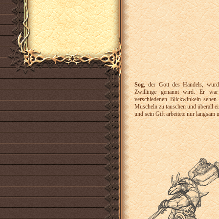
Sog
, der Gott des Handels, wurd
Zwillinge genannt wird. Er war
verschiedenen Blickwinkeln sehen
Muscheln zu tauschen und überall ei
und sein Gift arbeitete nur langsam 