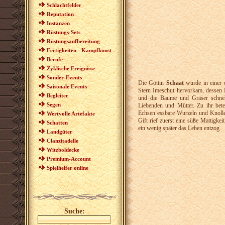
Schlachtfelder
Reputation
Instanzen
Rüstungs-Sets
Rüstungsaufbereitung
Fertigkeiten - Kampfkunst
Berufe
Zyklische Ereignisse
Sonder-Events
Die Göttin
Schaat
wurde in einer 
Saisonale Events
Stern Imeschut hervorkam, dessen 
Begleiter
und die Bäume und Gräser schnel
Segen
Liebenden und Mütter. Zu ihr bete
Echsen essbare Wurzeln und Knollen
Wertvolle Artefakte
Gift rief zuerst eine süße Mattigkei
Schatten
ein wenig später das Leben entzog.
Landgüter
Clanzitadelle
Witzboldecke
Premium-Account
Spielhelfer online
Suche: