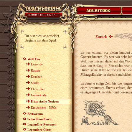
Du bist nicht angemeldet
Zurück
Beginne mit dem Spiel
Es war einmal, vor vielen hundert 
Göttern knieten. Es war vor sehr l
Welt Feo
Welt Feo müssen daher auf das Wort
Legende
dass am Anfang in Feo nichts war a
Durch seine Hitze wurde ein Teil d
Rassen
Mittagsländer
, in deren Sand sieben
Drachen
Städte
Es dauerte einige Zeit, bis die jung
eines bestimmten Sterns erfasst, d
Chroniken
einzigartigen Charakter und besonde
Gedenktafel
Historische Notizen
Einwohner - NPCs
Bestiarium
Schachhandbuch
Legendäre Personen
Legendäre Clans