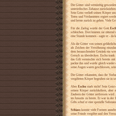
Die Götter sind vernünftig geworde
unterirdisches Zuhause zurückziehen
Sein Geist verließ seinen Körper un
Toten und Verdammten regiert werd
und lernte zurück zu gehen. Viele Ge
Für die Zarlog wurde der Gott
Esc
schleichen. Dort knieten sie zitternd
eine Stunde kommen - sagte er - da k
Als die Götter von seinen gefährlich
als Zeichen der Versöhnung einzulad
dem berauschenden Getränk ein wen
Geruch zu überdecken. Eschu trank a
das Gift vermischte sich bereits m
packte ihn und wurde gleich wieder d
seine Augen waren geschlossen, seine
Die Götter erkannten, dass ihr Vorh
vergifteten Körper begruben sie in s
Aber
Eschu
starb nicht! Sein Geist
seinen Körper zurückkehren, aber 
Zaubern der Götter zerfressen wird. 
im Jenseits zu hören. Er war in der
Gifts schuf er eine spezielle Substan
Schiass
konnte viele Formen anne
seine Feinde vergiftet und den Vers