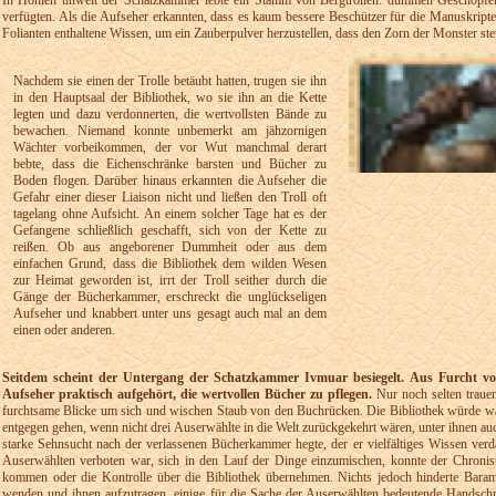
In Höhlen unweit der Schatzkammer lebte ein Stamm von Bergtrollen: dummen Geschöpfen,
verfügten. Als die Aufseher erkannten, dass es kaum bessere Beschützer für die Manuskripte
Folianten enthaltene Wissen, um ein Zauberpulver herzustellen, dass den Zorn der Monster st
Nachdem sie einen der Trolle betäubt hatten, trugen sie ihn
in den Hauptsaal der Bibliothek, wo sie ihn an die Kette
legten und dazu verdonnerten, die wertvollsten Bände zu
bewachen. Niemand konnte unbemerkt am jähzornigen
Wächter vorbeikommen, der vor Wut manchmal derart
bebte, dass die Eichenschränke barsten und Bücher zu
Boden flogen. Darüber hinaus erkannten die Aufseher die
Gefahr einer dieser Liaison nicht und ließen den Troll oft
tagelang ohne Aufsicht. An einem solcher Tage hat es der
Gefangene schließlich geschafft, sich von der Kette zu
reißen. Ob aus angeborener Dummheit oder aus dem
einfachen Grund, dass die Bibliothek dem wilden Wesen
zur Heimat geworden ist, irrt der Troll seither durch die
Gänge der Bücherkammer, erschreckt die unglückseligen
Aufseher und knabbert unter uns gesagt auch mal an dem
einen oder anderen.
Seitdem scheint der Untergang der Schatzkammer Ivmuar besiegelt. Aus Furcht vo
Aufseher praktisch aufgehört, die wertvollen Bücher zu pflegen.
Nur noch selten trauen
furchtsame Blicke um sich und wischen Staub von den Buchrücken. Die Bibliothek würde wa
entgegen gehen, wenn nicht drei Auserwählte in die Welt zurückgekehrt wären, unter ihnen a
starke Sehnsucht nach der verlassenen Bücherkammer hegte, der er vielfältiges Wissen verd
Auserwählten verboten war, sich in den Lauf der Dinge einzumischen, konnte der Chronist
kommen oder die Kontrolle über die Bibliothek übernehmen. Nichts jedoch hinderte Bara
wenden und ihnen aufzutragen, einige für die Sache der Auserwählten bedeutende Handschri