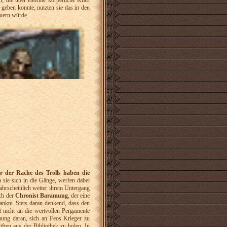
 die über enorme körperliche Kraft
 geben konnte, nutzten sie das in den
euern würde.
r der Rache des Trolls haben die
 sie sich in die Gänge, werfen dabei
hrscheinlich weiter ihrem Untergang
uch der
Chronist Baramung
, der eine
ankte. Stets daran denkend, dass den
 nicht an die wertvollen Pergamente
mung daran, sich an Feos Krieger zu
ften aus der Bibliothek zu holen. In