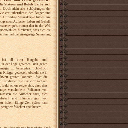
der Liebe zum Leben gewidmeten
ie Statuen und Reliefs barbarisch
.
Doch nicht alle Schöpfungen der
wie vor unberührt in den Bergen und
e
.
Unzählige Manuskripte füllten ihre
beugsamen Aufseher haben auf Geheiß
ssenstempels trauten den in der Welt
Auserwählten fürchteten, dass sich die
würden und die einzigartige Sammlung
 bei all ihrer Hingabe und
ht in der Lage gewesen, sich gegen
enjäger zu behaupten. Schließlich
en Krieger gewesen, obwohl sie in
wert greifen konnten. Statt die
, studierten sie die einzigartigen
. Bald schon zeigte sich, dass dies
nige verschollene Folianten von
anlassten die Aufseher dazu, sich
bstahl und Plünderungen von
 zu holen. Einige Zeit später kam
, geeignete Wächter anzuheuern.