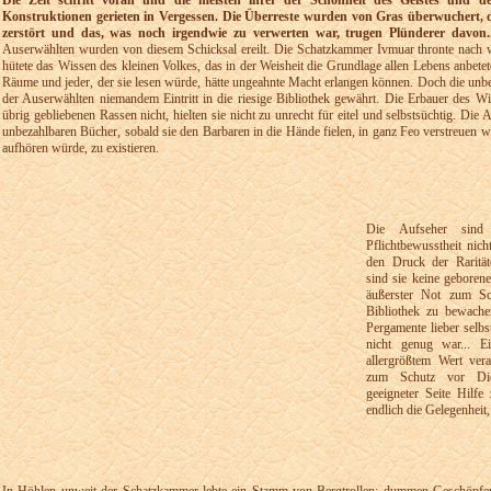
Die Zeit schritt voran und die meisten ihrer der Schönheit des Geistes und 
Konstruktionen gerieten in Vergessen. Die Überreste wurden von Gras überwuchert, d
zerstört und das, was noch irgendwie zu verwerten war, trugen Plünderer davon..
Auserwählten wurden von diesem Schicksal ereilt. Die Schatzkammer Ivmuar thronte nach 
hütete das Wissen des kleinen Volkes, das in der Weisheit die Grundlage allen Lebens anbetet
Räume und jeder, der sie lesen würde, hätte ungeahnte Macht erlangen können. Doch die un
der Auserwählten niemandem Eintritt in die riesige Bibliothek gewährt. Die Erbauer des Wi
übrig gebliebenen Rassen nicht, hielten sie nicht zu unrecht für eitel und selbstsüchtig. Die 
unbezahlbaren Bücher, sobald sie den Barbaren in die Hände fielen, in ganz Feo verstreuen 
aufhören würde, zu existieren.
Die Aufseher sind
Pflichtbewusstheit nic
den Druck der Rarität
sind sie keine geboren
äußerster Not zum Sch
Bibliothek zu bewachen
Pergamente lieber selbst
nicht genug war... Ei
allergrößtem Wert ver
zum Schutz vor Die
geeigneter Seite Hilfe
endlich die Gelegenheit