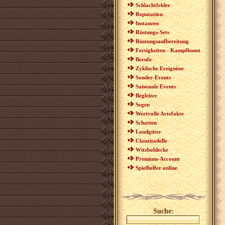
Schlachtfelder
Reputation
Instanzen
Rüstungs-Sets
Rüstungsaufbereitung
Fertigkeiten - Kampfkunst
Berufe
Zyklische Ereignisse
Sonder-Events
Saisonale Events
Begleiter
Segen
Wertvolle Artefakte
Schatten
Landgüter
Clanzitadelle
Witzboldecke
Premium-Account
Spielhelfer online
Suche: