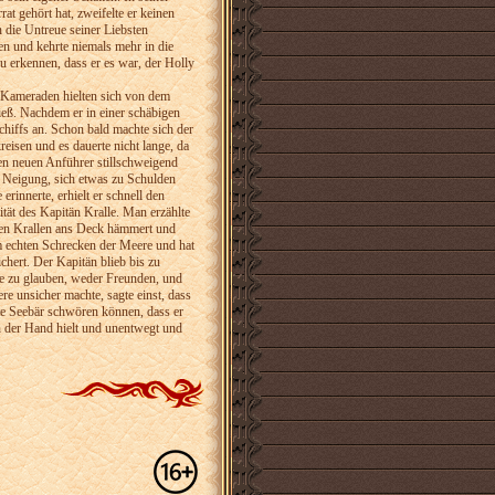
at gehört hat, zweifelte er keinen
 die Untreue seiner Liebsten
en und kehrte niemals mehr in die
 erkennen, dass er es war, der Holly
e Kameraden hielten sich von dem
ließ. Nachdem er in einer schäbigen
chiffs an. Schon bald machte sich der
reisen und es dauerte nicht lange, da
den neuen Anführer stillschweigend
r Neigung, sich etwas zu Schulden
rinnerte, erhielt er schnell den
tät des Kapitän Kralle. Man erzählte
igen Krallen ans Deck hämmert und
em echten Schrecken der Meere und hat
chert. Der Kapitän blieb bis zu
e zu glauben, weder Freunden, und
e unsicher machte, sagte einst, dass
alte Seebär schwören können, dass er
in der Hand hielt und unentwegt und