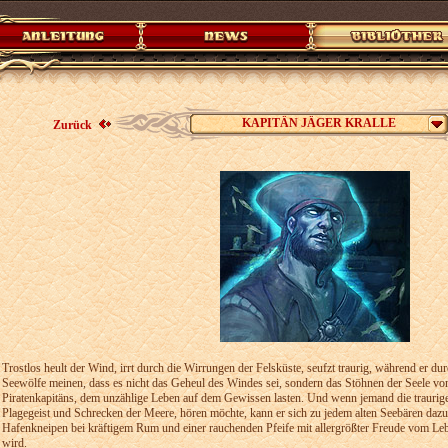
KAPITÄN JÄGER KRALLE
Zurück
Trostlos heult der Wind, irrt durch die Wirrungen der Felsküste, seufzt traurig, während er du
Seewölfe meinen, dass es nicht das Geheul des Windes sei, sondern das Stöhnen der Seele von
Piratenkapitäns, dem unzählige Leben auf dem Gewissen lasten. Und wenn jemand die traurig
Plagegeist und Schrecken der Meere, hören möchte, kann er sich zu jedem alten Seebären dazuge
Hafenkneipen bei kräftigem Rum und einer rauchenden Pfeife mit allergrößter Freude vom Leb
wird.