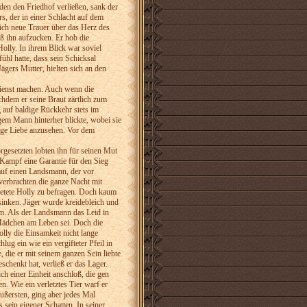
den den Friedhof verließen, sank der
, der in einer Schlacht auf dem
sich neue Trauer über das Herz des
eß ihn aufzucken. Er hob die
olly. In ihrem Blick war soviel
hl hatte, dass sein Schicksal
ers Mutter, hielten sich an den
dienst machen. Auch wenn die
hdem er seine Braut zärtlich zum
 auf baldige Rückkehr stets im
gem Mann hinterher blickte, wobei sie
nige Liebe anzusehen. Vor dem
orgesetzten lobten ihn für seinen Mut
 Kampf eine Garantie für den Sieg
 auf einen Landsmann, der vor
verbrachten die ganze Nacht mit
etete Holly zu befragen. Doch kaum
 sinken. Jäger wurde kreidebleich und
hm. Als der Landsmann das Leid in
 Mädchen am Leben sei. Doch die
lly die Einsamkeit nicht lange
lug ein wie ein vergifteter Pfeil in
, die er mit seinem ganzen Sein liebte
chenkt hat, verließ er das Lager.
h einer Einheit anschloß, die gen
n. Wie ein verletztes Tier warf er
ußersten, ging aber jedes Mal
sein eigener Schatten. In seiner