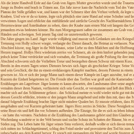
Als die letzte Handvoll Erde auf das Grab von Jägers Mutter geworfen wurde und die Trauern
Junge zu Boden und brach in Tränen aus. Ein Jahr zuvor kam die Nachricht vom Tod des Vaters
Plateau der Stille gefallen war, und kaum war der Schmerz über den Verlust verheilt, da legte 
Knaben. Und wie er da so kniete, legte sich plötzlich eine zarte Hand auf seine Schulter und li
verweinten Augen und erblickte das mitfühlende und zärtliche Gesicht des Nachbarmädchens H
Herzenswärme und Anteilnahme zu sehen, dass der Knabe zum ersten Mal seit langem das Gefü
jemandem etwas bedeuten könnte. Bis zum Morgengrauen saßen sie zusammen am Grab von Jäg
Händen und schwiegen. Seit jenem Tag sind sie unzertrennlich gewesen.
Die Jahre gingen ins Land. Jäger wurde volljährig und musste sich Gedanken um den Kriegs
Trennung von Holly schwer wiegte, verlangte der Dienst danach, die Heimat zu verlassen. Nac
Abschied küsste, zog Jäger in die Welt hinaus, seine Liebe zu dem Mädchen und die Hoffnung
Herzen tragend. Hollys Herz wiederum zerriss vor Schmerz, als sie dem hinfort gehenden jun
jedoch keine Träne verdrückte und sich vornahm, die Trennung als große Prüfung für ihre in
Abschied schworen sich die Verliebten Treue und besiegelten diesen Schwur mit einem Kuss.
Bereits in den ersten Tagen seines Dienstes bewies sich Jäger als geschickter Krieger. Seine V
und sein Geschick, die ihn zu einem erstklassigen Kämpfer machten, dessen Präsenz in einem
gewesen ist. Als er sich der junge Mann nach einem dieser Kämpfe im Lager ausruhte, traf er
Kurzem der Einheit beigetreten ist. Die Freude über das Treffen war groß und die Kameraden 
Erzählungen am Lagerfeuer. Jäger konnte es kaum abwarten, den Landsmann über seine angeb
vernahm dieser ihren Namen, verfinsterte sich sein Gesicht, er verstummte und ließ den Blick
machte sich auf das Schlimmste gefasst - das Schicksal meinte es wohl wieder nicht gut mit i
dessen Gesicht erblickte, tröstete er den jungen Mann umgehend und teilte ihm mit, dass das
darauf folgende Erzählung brachte Jäger nicht mindere Qualen bei. Er musste erfahren, dass Ho
ausgehalten und vor Kurzem geheiratet hatte. Jägers Herz zerriss in Stücke. Diese Neuigkeit sch
seine Brust ein und ließ ihn vor Schmerz aufheulen. Die Einzige, für die es sich zu leben lohnte
- sie hatte ihn verraten. Nachdem er die Erzählung des Landsmanns gehört und ihm Glauben ges
Wochenlang wanderte er in der Welt herum und suchte Schutz im Schatten der Bäume, bis er sic
Süden zog. Das Leben hatte für Jäger seinen Sinn verloren, deshalb wollte er sich davon trenne
sich mitten ins Schlachtgetümmel, schlug den Feind nieder und provozierte den Tod bis zum Ä
unbeschadet aus dem Kampf hervor. Er sprach mit niemandem ein Wort und wurde finsterer als 