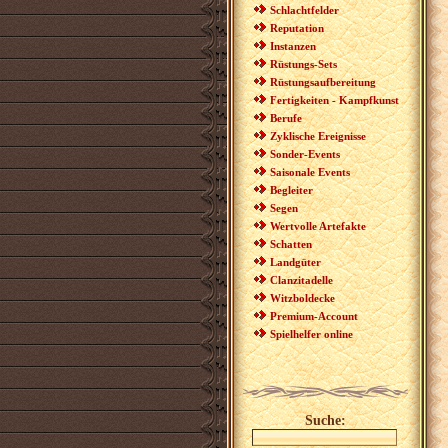
Schlachtfelder
Reputation
Instanzen
Rüstungs-Sets
Rüstungsaufbereitung
Fertigkeiten - Kampfkunst
Berufe
Zyklische Ereignisse
Sonder-Events
Saisonale Events
Begleiter
Segen
Wertvolle Artefakte
Schatten
Landgüter
Clanzitadelle
Witzboldecke
Premium-Account
Spielhelfer online
Suche: