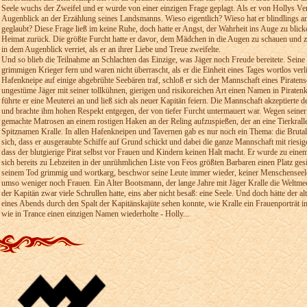
Seele wuchs der Zweifel und er wurde von einer einzigen Frage geplagt. Als er von Hollys Verr
Augenblick an der Erzählung seines Landsmanns. Wieso eigentlich? Wieso hat er blindlings an
geglaubt? Diese Frage ließ im keine Ruhe, doch hatte er Angst, der Wahrheit ins Auge zu blick
Heimat zurück. Die größte Furcht hatte er davor, dem Mädchen in die Augen zu schauen und zu
in dem Augenblick verriet, als er an ihrer Liebe und Treue zweifelte.
Und so blieb die Teilnahme an Schlachten das Einzige, was Jäger noch Freude bereitete. Sein
grimmigen Krieger fern und waren nicht überrascht, als er die Einheit eines Tages wortlos ver
Hafenkneipe auf einige abgebrühte Seebären traf, schloß er sich der Mannschaft eines Piratens
ungestüme Jäger mit seiner tollkühnen, gierigen und risikoreichen Art einen Namen in Piratenk
führte er eine Meuterei an und ließ sich als neuer Kapitän feiern. Die Mannschaft akzeptierte 
und brachte ihm hohen Respekt entgegen, der von tiefer Furcht untermauert war. Wegen seine
gemachte Matrosen an einem rostigen Haken an der Reling aufzuspießen, der an eine Tierkralle e
Spitznamen Kralle. In allen Hafenkneipen und Tavernen gab es nur noch ein Thema: die Brutali
sich, dass er ausgeraubte Schiffe auf Grund schickt und dabei die ganze Mannschaft mit ries
dass der blutgierige Pirat selbst vor Frauen und Kindern keinen Halt macht. Er wurde zu ein
sich bereits zu Lebzeiten in der unrühmlichen Liste von Feos größten Barbaren einen Platz gesi
seinem Tod grimmig und wortkarg, beschwor seine Leute immer wieder, keiner Menschenseel
umso weniger noch Frauen. Ein Alter Bootsmann, der lange Jahre mit Jäger Kralle die Weltmeer
der Kapitän zwar viele Schrullen hatte, eins aber nicht besaß: eine Seele. Und doch hätte der 
eines Abends durch den Spalt der Kapitänskajüte sehen konnte, wie Kralle ein Frauenporträt 
wie in Trance einen einzigen Namen wiederholte - Holly...