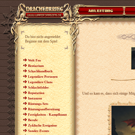
Du bist nicht angemeldet
Beginne mit dem Spiel
Welt Feo
Bestiarium
Schachhandbuch
Legendäre Personen
Legendäre Clans
Schlachtfelder
Reputation
Und so kam es, dass sich einige Mitg
Instanzen
Rüstungs-Sets
Rüstungsaufbereitung
Fertigkeiten - Kampfkunst
Berufe
Zyklische Ereignisse
Sonder-Events