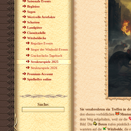
Saisonale Events
Begleiter
Segen
Wertvolle Artefakte
Schatten
Landgüter
Clanzitadelle
Witzboldecke
Reguläre Events
Sieger der Witzbold-Events
CrackerJacks Tagebuch
Strukturspiele 2025
Strukturspiele 2026
Premium-Account
Spielhelfer online
Suche:
Sie verabredeten ein Treffen in d
den ebenso vorbildlichen
Mento
dem Weg aufgehalten, weil sie die
Bild. Die
Boten
trafen pünktlich
warteten auf die
Witzbolde
, die 