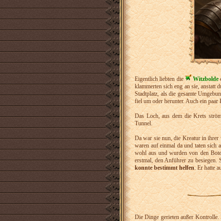
Eigentlich liebten die
Witzbolde
klammerten sich eng an sie, anstat
Stadtplatz, als die gesamte Umgebun
fiel um oder herunter. Auch ein paar
Das Loch, aus dem die Krets ström
Tunnel.
Da war sie nun, die Kreatur in ihrer
waren auf einmal da und taten sich 
wohl aus und wurden von den Boten
erstmal, den Anführer zu besiegen. S
konnte bestimmt helfen
. Er hatte 
Die Dinge gerieten außer Kontrolle. 