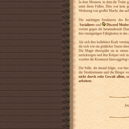
In dem Moment, in dem die Truhe ge
unter ihren Füßen. Dies war kein ge
Werkzeug von großer Macht, das auf 
Die mächtigen Strukturen des R
Socializers
und
Discord Moder
vereint gegen die herannahende Dunk
ihre einzigartigen Fähigkeiten in da
Als sich ihre kollektive Kraft verein
die sich wie ein göttlicher Sturm über
Die Magie überspülte sie in einem
zurückzogen und ihre Körper sich in
wurden die Kreaturen hinweggefegt un
Die Stille, die darauf folgte, war fa
die Strukturteams und die Bürger vo
nicht durch rohe Gewalt allein, s
arbeitete.
Jet