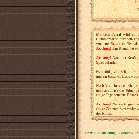
• D
Mit dem
Portal
wird ein Z
Clanoberhaupt, nachdem er e
von einer Stunde die Teilnah
Achtung!
Am Ritual müssen 
Achtung!
Nach der Bestätig
Spiel befinden.
Es benötigt viel Zeit, ein Po
und ein bisschen Energie inv
Nach Abschluss des Rituals 
gelingen, muss das Ritual na
einige Tage betreten. Danach
Achtung!
Nach erfolgreich
einige Zeit nicht verwendet 
des Rituals.
Letzte Aktualisierung: Oktober 2022