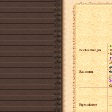
•
G
Beschränkungen
• B
• R
Baukosten
Eigenschaften