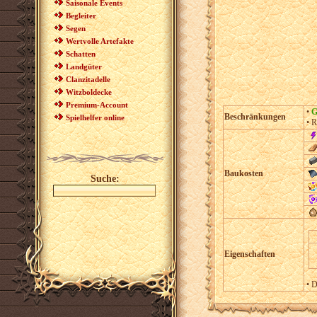
Saisonale Events
Begleiter
Segen
Wertvolle Artefakte
Schatten
Landgüter
Clanzitadelle
Witzboldecke
Premium-Account
•
G
Beschränkungen
Spielhelfer online
• R
Baukosten
Suche:
Eigenschaften
• D