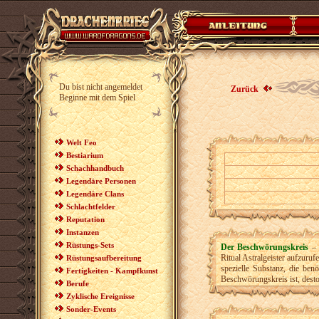
Du bist nicht angemeldet
Zurück
Beginne mit dem Spiel
Welt Feo
Bestiarium
Schachhandbuch
Legendäre Personen
Legendäre Clans
Schlachtfelder
Reputation
Instanzen
Rüstungs-Sets
Der Beschwörungskreis
– 
Ritual Astralgeister aufzuru
Rüstungsaufbereitung
spezielle Substanz, die ben
Fertigkeiten - Kampfkunst
Beschwörungskreis ist, desto
Berufe
Zyklische Ereignisse
Sonder-Events