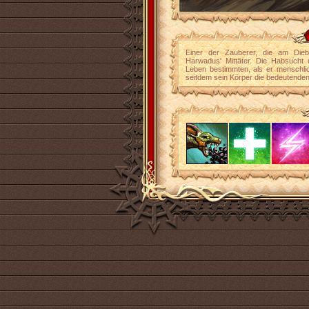
Einer der Zauberer, die am Dieb
Harwadus' Mittäter. Die Habsucht 
Leben bestimmten, als er menschlic
seitdem sein Körper die bedeutende