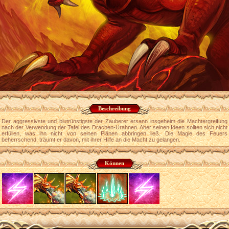
Beschreibung
Der aggressivste und blutrünstigste der Zauberer ersann insgeheim die Machtergreifung
nach der Verwendung der Tafel des Drachen-Urahnen. Aber seinen Ideen sollten sich nicht
erfüllen, was ihn nicht von seinen Plänen abbringen ließ. Die Magie des Feuers
beherrschend, träumt er davon, mit ihrer Hilfe an die Macht zu gelangen.
Können