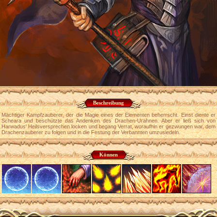
Beschreibung
Mächtiger Kampfzauberer, der die Magie eines der Elementen beherrscht. Einst diente er
Scheara und beschützte das Andenken des Drachen-Urahnen. Aber er ließ sich von
Harwadus' Heilsversprechen locken und begang Verrat, woraufhin er gezwungen war, dem
Drachenzauberer zu folgen und in die Festung der Verbannten umzusiedeln.
Können