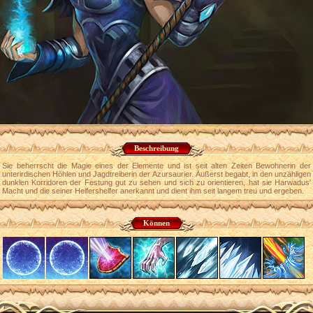
Beschreibung
Sie beherrscht die Magie eines der Elemente und ist seit alten Zeiten Bewohnerin der
unterirdischen Höhlen und Jagdtreiberin der Azursaurier. Äußerst begabt, in den unzähligen
dunklen Korridoren der Festung gut zu sehen und sich zu orientieren, hat sie Harwadus'
Macht und die seiner Helfershelfer anerkannt und dient ihm seit langem treu und ergeben.
Können