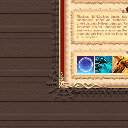
Riesiges, fünfköpfiges Untier, da
Niemandem kennt die Methoden 
unterirdischen Höhlen, denn als Reit
Amulettes aus der Schatulle ruft, di
eine hervorragende physischen Gesu
unschätzbare Hilfe, weil es fähig i
zu schwächen.