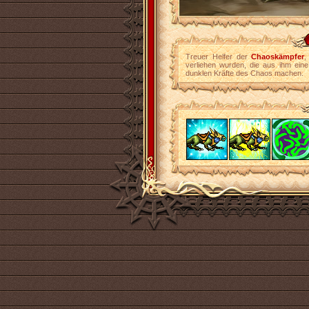
Treuer Helfer der
Chaoskämpfer
,
verliehen wurden, die aus ihm ei
dunklen Kräfte des Chaos machen.