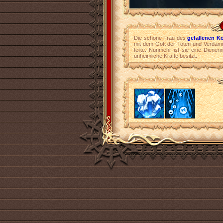
Die schöne Frau des
gefallenen K
mit dem Gott der Toten und Verdamm
teilte. Nunmehr ist sie eine Diener
unheimliche Kräfte besitzt.