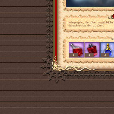
Kriegergeist, der über unglaublic
danach lechzt, dich zu töten.
1
1
3