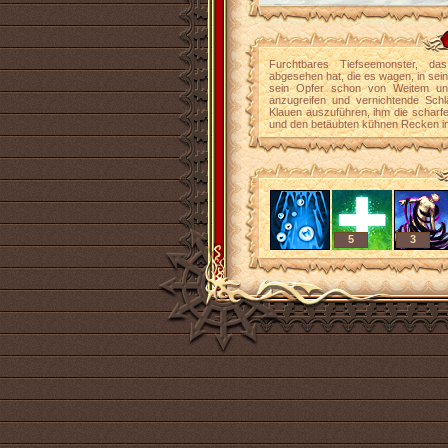
Furchtbares Tiefseemonster, da
abgesehen hat, die es wagen, in sei
sein Opfer schon von Weitem u
anzugreifen und vernichtende Sc
Klauen auszuführen, ihm die scharfe
und den betäubten kühnen Recken in
5
3