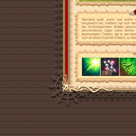
Niemand weiß, wann und woher de
hergeweht hat, seitdem hat sich der 
der Schlummernden Wälder geword
durchtriebene Jäger seine dicken
lianenartigen Trieben, die er wie ein
sich an ihrem frischen Fleisch zu lab
2