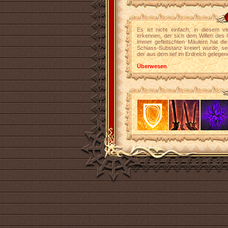
Es ist nicht einfach, in diesem vi
erkennen, der sich dem Willen des G
immer gefletschten Mäulern hat die
Schiass-Substanz kreiert wurde, se
der aus dem tief im Erdreich gelegen
Überwesen
.