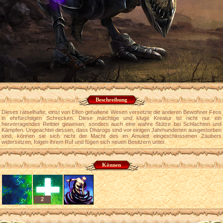
Beschreibung
Dieses rätselhafte, einst von Elfen gehaltene Wesen versetzte die anderen Bewohner Feos
in ehrfürchtigen Schrecken. Diese mächtige und kluge Kreatur ist nicht nur ein
hervorragendes Reittier gewesen, sondern auch eine wahre Stütze bei Schlachten und
Kämpfen. Ungeachtet dessen, dass Dharogs sind vor einigen Jahrhunderten ausgestorben
sind, können sie sich nicht der Macht des im Amulett eingeschlossenen Zaubers
widersetzen, folgen ihrem Ruf und fügen sich neuen Besitzern unter.
Können
2