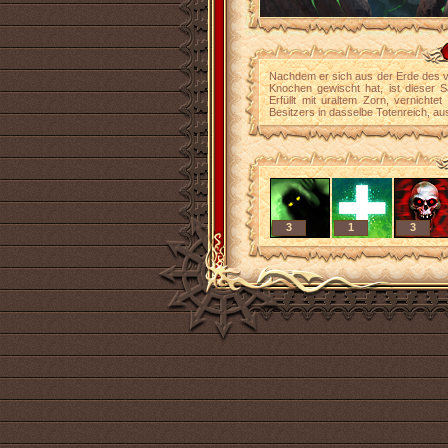
Nachdem er sich aus der Erde des v
Knochen gewischt hat, ist dieser S
Erfüllt mit uraltem Zorn, vernichte
Besitzers in dasselbe Totenreich, au
3
1
3