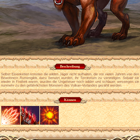
Beschreibung
Selbst Eisenketten konnten die wilden Jäger nicht aufhalten, die vor vielen Jahren von den
Bewohnern Rumengilds dazu benutzt wurden, ihr Territorium zu verteidigen. Sobald sie
wieder in Freiheit waren, wurden die Ungeheuer noch wilder und schlauer, weswegen sie
nunmehr zu den gefährlichsten Monstern des Vulkan-Vorlandes gezählt werden.
Können