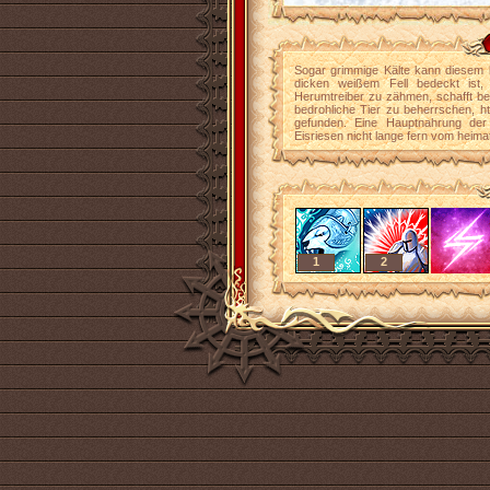
Sogar grimmige Kälte kann diesem b
dicken weißem Fell bedeckt ist,
Herumtreiber zu zähmen, schafft bei
bedrohliche Tier zu beherrschen, h
gefunden. Eine Hauptnahrung der
Eisriesen nicht lange fern vom heima
1
2