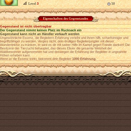
Level
3
50
Eigenschaften des Gegenstandes
Gegenstand ist nicht übertragbar
Der Gegenstand nimmt keinen Platz im Rucksack ein
Gegenstand kann nicht an Händler verkauft werden
Ungewöhnliche Essenz, die Begleitern Erfahrung verleiht und ihnen hilft, scharfsinniger und
begriffsfähiger zu werden. Vergiss nicht, dein drolliges Begleiterjungtier mit dieser
Wundertinktur zu tränken, er wird es dir mit seiner Hilfe im Kampf gegen Feinde danken! Die
Besitzerin der Tierzucht behauptet, das dieses Elixier die gesamte Weisheit der
Waldbewohner aufgenommen hat und deswegen die Erfahrung der Begleiter in ungeahnte
Höhen erheben kann.
Wenn er die Essenz trinkt, bekommt dein Begleiter
1000 Erfahrung
.