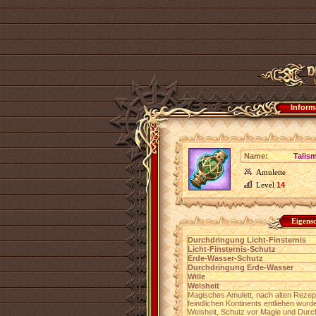
Inform
Name:
Talis
Amulette
Level
14
Eigens
Durchdringung Licht-Finsternis
Licht-Finsternis-Schutz
Erde-Wasser-Schutz
Durchdringung Erde-Wasser
Wille
Weisheit
Magisches Amulett, nach alten Rezept
feindlichen Kontinents entliehen wurd
Weisheit, Schutz vor Magie und Durc