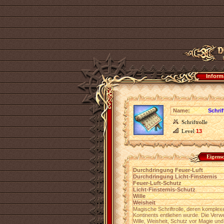
Inform
Name:
Schrif
Schriftrolle
Level
13
Eigens
Durchdringung Feuer-Luft
Durchdringung Licht-Finsternis
Feuer-Luft-Schutz
Licht-Finsternis-Schutz
Wille
Weisheit
Magische Schriftrolle, deren komple
Kontinents entliehen wurde. Die Verwe
Wille, Weisheit, Schutz vor Magie un