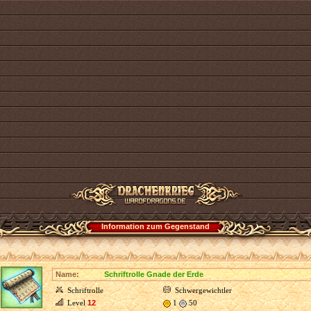
Information zum Gegenstand
Name:
Schriftrolle Gnade der Erde
Schriftrolle
Schwergewichtler
Level
12
1
50