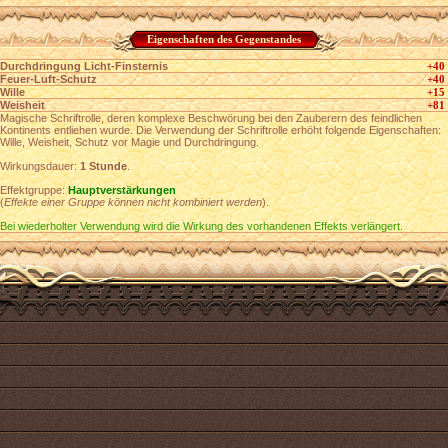
Eigenschaften des Gegenstandes
Durchdringung Licht-Finsternis
+40
Feuer-Luft-Schutz
+40
Wille
+15
Weisheit
+81
Magische Schriftrolle, deren komplexe Beschwörung bei den Zauberern des feindlichen
Kontinents entliehen wurde. Die Verwendung der Schriftrolle erhöht folgende Eigenschaften:
Wille, Weisheit, Schutz vor Magie und Durchdringung.
Wirkungsdauer:
1 Stunde
.
Effektgruppe:
Hauptverstärkungen
(
Effekte einer Gruppe können nicht kombiniert werden
).
Bei wiederholter Verwendung wird die Wirkung des vorhandenen Effekts verlängert.