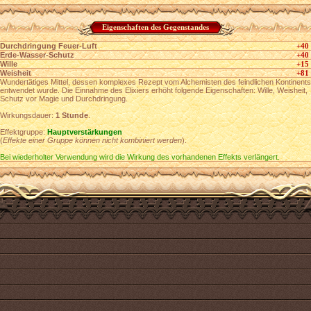
Eigenschaften des Gegenstandes
Durchdringung Feuer-Luft
+40
Erde-Wasser-Schutz
+40
Wille
+15
Weisheit
+81
Wundertätiges Mittel, dessen komplexes Rezept vom Alchemisten des feindlichen Kontinents
entwendet wurde. Die Einnahme des Elixiers erhöht folgende Eigenschaften: Wille, Weisheit,
Schutz vor Magie und Durchdringung.
Wirkungsdauer:
1 Stunde
.
Effektgruppe:
Hauptverstärkungen
(
Effekte einer Gruppe können nicht kombiniert werden
).
Bei wiederholter Verwendung wird die Wirkung des vorhandenen Effekts verlängert.