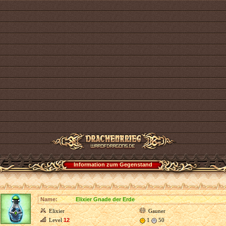
Information zum Gegenstand
Name:
Elixier Gnade der Erde
Elixier
Gauner
Level
12
1
50