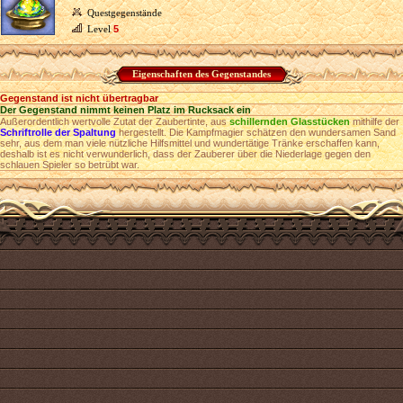
Questgegenstände
Level
5
Eigenschaften des Gegenstandes
Gegenstand ist nicht übertragbar
Der Gegenstand nimmt keinen Platz im Rucksack ein
Außerordentlich wertvolle Zutat der Zaubertinte, aus
schillernden Glasstücken
mithilfe der
Schriftrolle der Spaltung
hergestellt. Die Kampfmagier schätzen den wundersamen Sand
sehr, aus dem man viele nützliche Hilfsmittel und wundertätige Tränke erschaffen kann,
deshalb ist es nicht verwunderlich, dass der Zauberer über die Niederlage gegen den
schlauen Spieler so betrübt war.