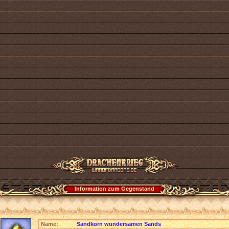
Information zum Gegenstand
Name:
Sandkorn wundersamen Sands