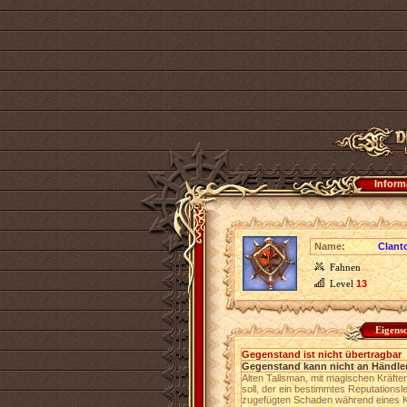
Inform
Name:
Clant
Fahnen
Level
13
Eigens
Gegenstand ist nicht übertragbar
Gegenstand kann nicht an Händler
Alten Talisman, mit magischen Kräfte
soll, der ein bestimmtes Reputationsl
zugefügten Schaden während eines