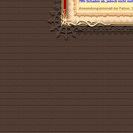
79% Schaden ab, jedoch nicht mehr
Anwendungsintervall der Fahne:
3