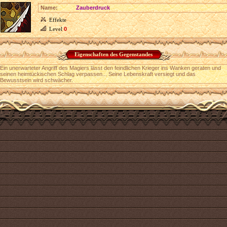
Name:
Zauberdruck
Effekte
Level
0
Eigenschaften des Gegenstandes
Ein unerwarteter Angriff des Magiers lässt den feindlichen Krieger ins Wanken geraten und
seinen heimtückischen Schlag verpassen... Seine Lebenskraft versiegt und das
Bewusstsein wird schwächer.